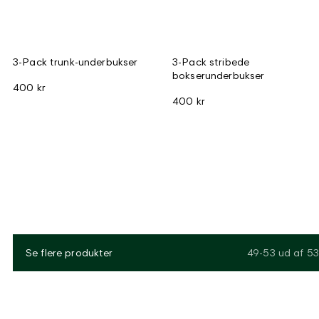
3-Pack trunk-underbukser
3-Pack stribede
bokserunderbukser
400 kr
400 kr
Se flere produkter
49-53
ud af
53