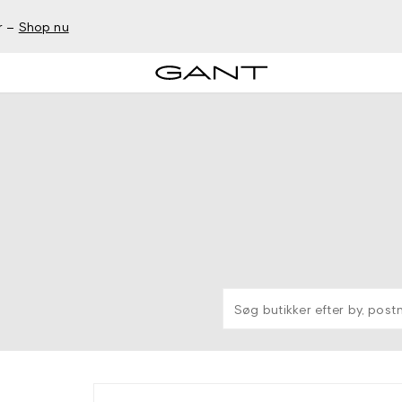
r –
Shop nu