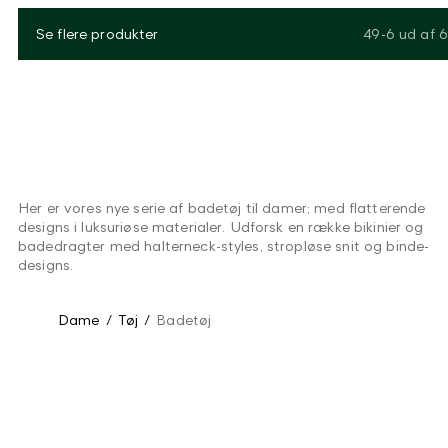
Se flere produkter
49-6
ud af
6
Her er vores nye serie af badetøj til damer; med flatterende
designs i luksuriøse materialer. Udforsk en række bikinier og
badedragter med halterneck-styles, stropløse snit og binde-
designs.
Dame
/
Tøj
/
Badetøj