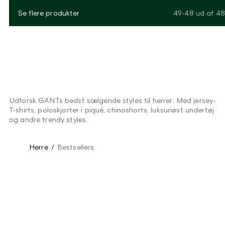
Se flere produkter
49-48
ud af
48
Udforsk GANTs bedst sælgende styles til herrer. Med jersey-
T-shirts, poloskjorter i piqué, chinoshorts, luksuriøst undertøj
og andre trendy styles.
Herre
/
Bestsellers