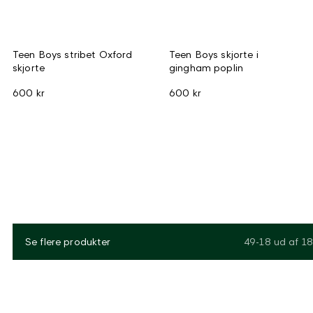
Teen Boys stribet Oxford
Teen Boys skjorte i
skjorte
gingham poplin
600 kr
600 kr
Se flere produkter
49-18
ud af
18