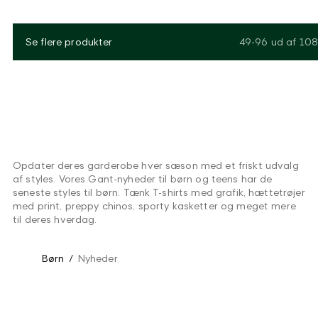
Se flere produkter
49-96
ud af
108
Opdater deres garderobe hver sæson med et friskt udvalg
af styles. Vores Gant-nyheder til børn og teens har de
seneste styles til børn. Tænk T-shirts med grafik, hættetrøjer
med print, preppy chinos, sporty kasketter og meget mere
til deres hverdag.
Børn
/
Nyheder