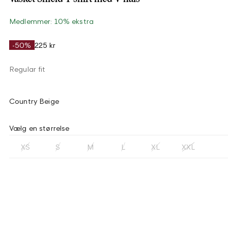
Medlemmer: 10% ekstra
-50%
225 kr
Regular fit
Country Beige
Vælg en størrelse
XS
S
M
L
XL
XXL