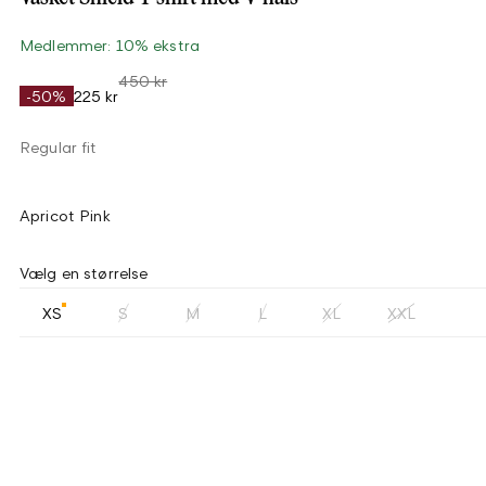
Medlemmer: 10% ekstra
450 kr
-50%
225 kr
Regular fit
Apricot Pink
Vælg en størrelse
XS
S
M
L
XL
XXL