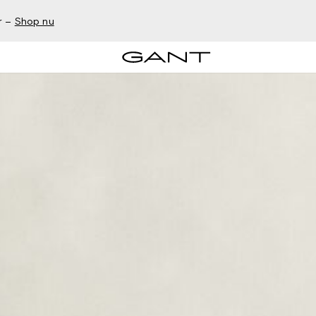
r –
Shop nu