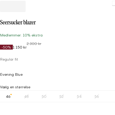
L
Seersucker blazer
Medlemmer: 10% ekstra
2 300 kr
-50%
1 150 kr
Regular fit
Evening Blue
Vælg en størrelse
46
48
50
52
54
56