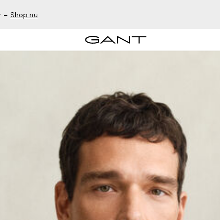
r –
Shop nu