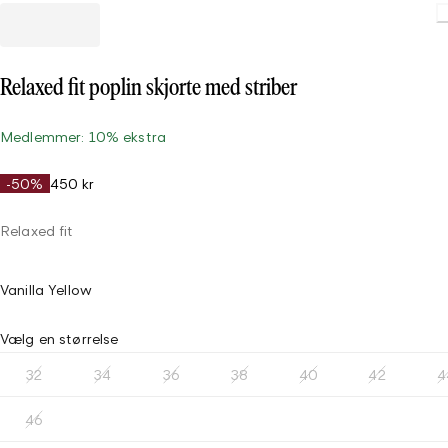
Relaxed fit poplin skjorte med striber
Medlemmer: 10% ekstra
-50%
450 kr
Relaxed fit
Vanilla Yellow
Vælg en størrelse
32
34
36
38
40
42
4
46