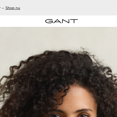
r –
Shop nu