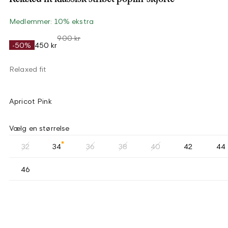
Medlemmer: 10% ekstra
900 kr
-50%
450 kr
Relaxed fit
Apricot Pink
Vælg en størrelse
32
34
36
38
40
42
44
46