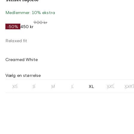
Medlemmer: 10% ekstra
900 kr
-50%
450 kr
Relaxed fit
Creamed White
Vælg en størrelse
XS
S
M
L
XL
XXL
XXX