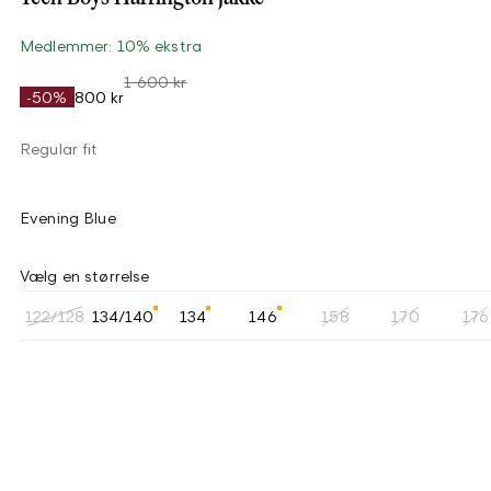
Medlemmer: 10% ekstra
1 600 kr
-50%
800 kr
Regular fit
Evening Blue
Vælg en størrelse
122/128
134/140
134
146
158
170
176