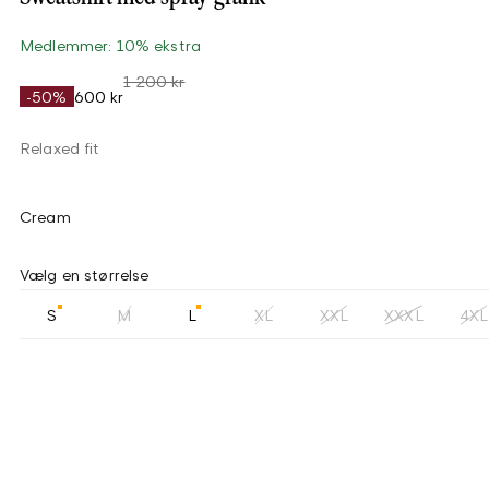
Medlemmer: 10% ekstra
1 200 kr
-50%
600 kr
Relaxed fit
Cream
Vælg en størrelse
S
M
L
XL
XXL
XXXL
4XL