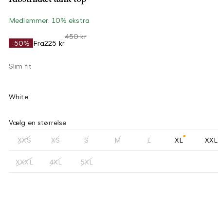
Medlemmer: 10% ekstra
450 kr
-50%
Fra
225 kr
Slim fit
White
Vælg en størrelse
XXS
XS
S
M
L
XL
XXL
XXXL
4XL
5XL