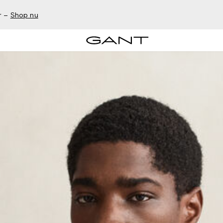
r –
Shop nu