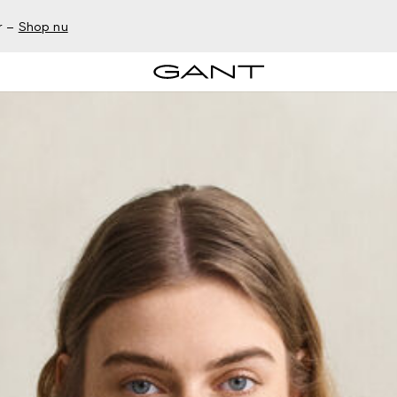
r –
Shop nu