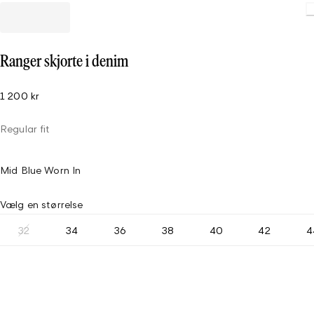
Ranger skjorte i denim
1 200 kr
Regular fit
Mid Blue Worn In
Vælg en størrelse
32
34
36
38
40
42
4