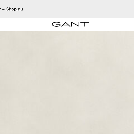
r –
Shop nu