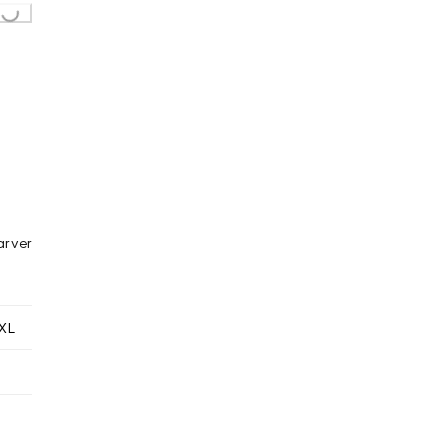
Loading...
arver
XL