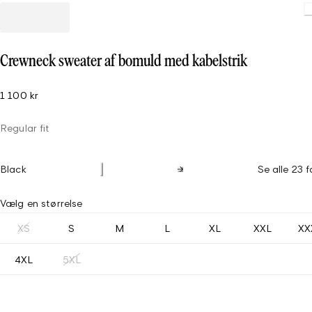
Crewneck sweater af bomuld med kabelstrik
1 100 kr
Regular fit
Black
Se alle 23 f
Vælg en størrelse
XS
S
M
L
XL
XXL
XX
4XL
5XL