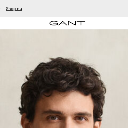
r –
Shop nu