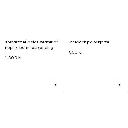
Kortærmet polosweater af
Interlock poloskjorte
nopret bomuldsblanding
900 kr
1 000 kr