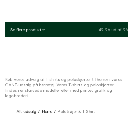
Se flere produkter
49-96
ud af
96
Køb vores udvalg af T-shirts og poloskjorter til herrer i vores
GANT-udsalg på herretøj. Vores T-shirts og poloskjorter
findes i ensfarvede modeller eller med printet grafik og
logobroderi.
Alt udsalg
/
Herre
/
Polotrøjer & T-Shirt