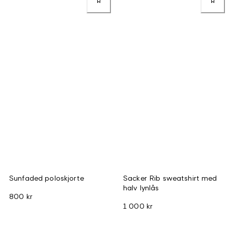
Sunfaded poloskjorte
Sacker Rib sweatshirt med
halv lynlås
800 kr
1 000 kr