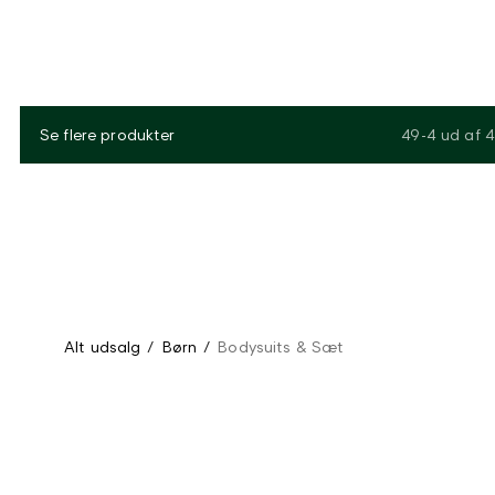
Se flere produkter
49-4
ud af
4
Alt udsalg
/
Børn
/
Bodysuits & Sæt