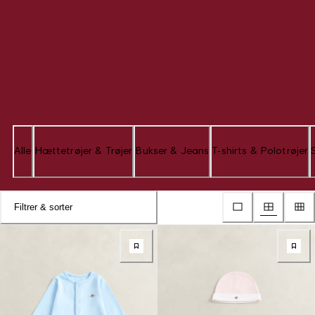
Alle
Hættetrøjer & Trøjer
Bukser & Jeans
T-shirts & Polotrøjer
Filtrer & sorter