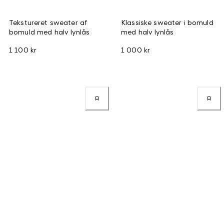
Tekstureret sweater af
Klassiske sweater i bomuld
bomuld med halv lynlås
med halv lynlås
1 100 kr
1 000 kr