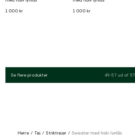
1 000 kr
1 000 kr
Se flere produkter
49-57
ud af
57
Herre
/
Tøj
/
Striktrøjer
/
Sweater med halv lynlås