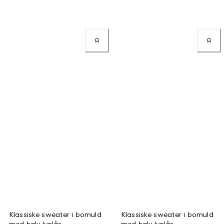
Klassiske sweater i bomuld
Klassiske sweater i bomuld
med halv lynlås
med halv lynlås