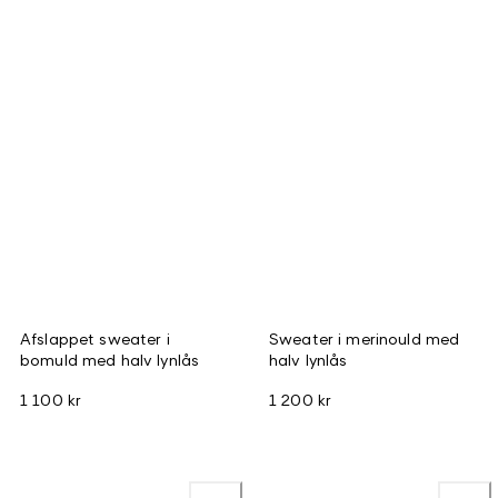
Afslappet sweater i
Sweater i merinould med
bomuld med halv lynlås
halv lynlås
1 100 kr
1 200 kr