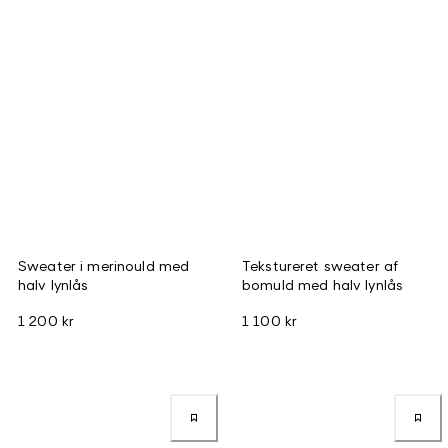
Sweater i merinould med
Tekstureret sweater af
halv lynlås
bomuld med halv lynlås
1 200 kr
1 100 kr