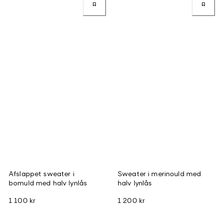
Afslappet sweater i
Sweater i merinould med
bomuld med halv lynlås
halv lynlås
1 100 kr
1 200 kr