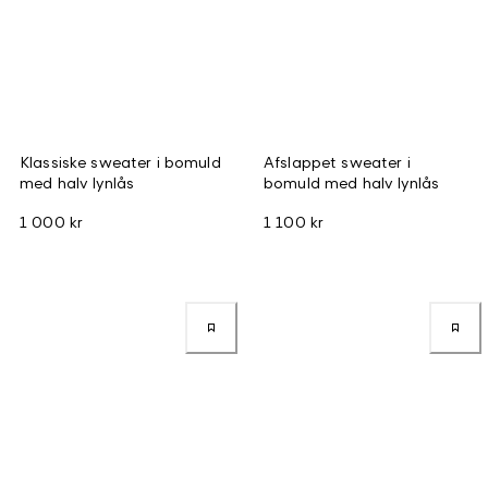
Klassiske sweater i bomuld
Afslappet sweater i
med halv lynlås
bomuld med halv lynlås
1 000 kr
1 100 kr