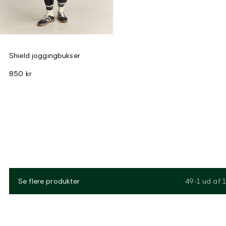
Shield joggingbukser
850 kr
Se flere produkter
49-1
ud af
1