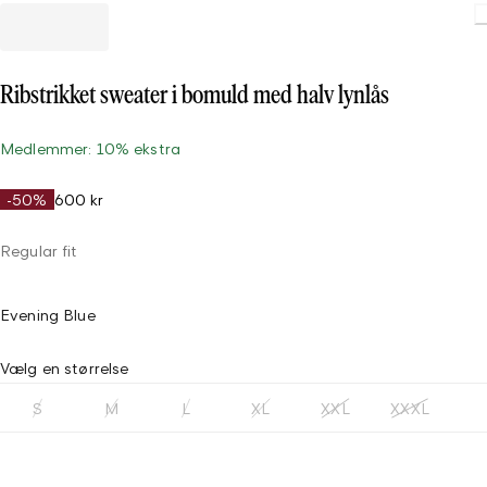
Ribstrikket sweater i bomuld med halv lynlås
Medlemmer: 10% ekstra
-50%
600 kr
Regular fit
Evening Blue
Vælg en størrelse
S
M
L
XL
XXL
XXXL