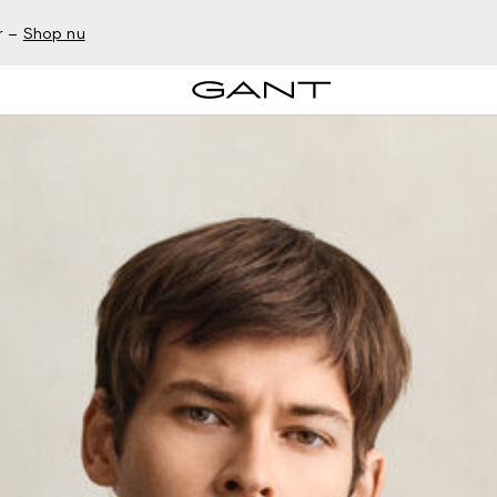
r –
Shop nu