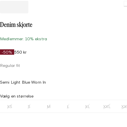
Denim skjorte
Medlemmer: 10% ekstra
-50%
550 kr
Regular fit
Semi Light Blue Worn In
Vælg en størrelse
XS
S
M
L
XL
XXL
XX