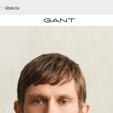
r –
Shop nu