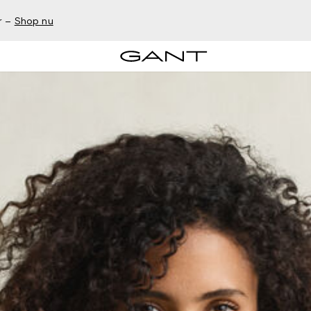
r –
Shop nu