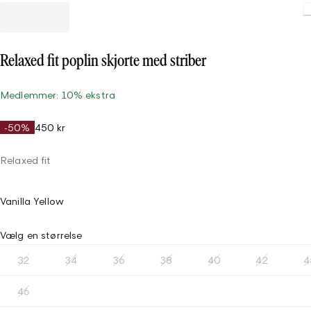
Relaxed fit poplin skjorte med striber
Medlemmer: 10% ekstra
-50%
450 kr
Relaxed fit
Vanilla Yellow
Vælg en størrelse
32
34
36
38
40
42
4
46