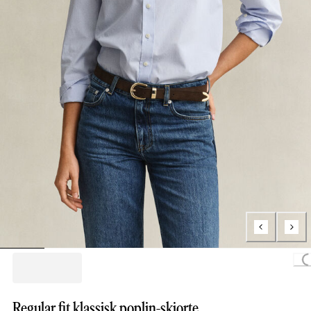
Load
Regular fit klassisk poplin-skjorte