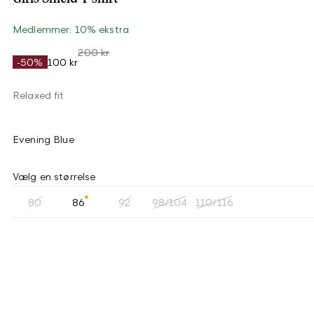
Medlemmer: 10% ekstra
200 kr
-50%
100 kr
Relaxed fit
Evening Blue
Vælg en størrelse
80
86
92
98/104
110/116