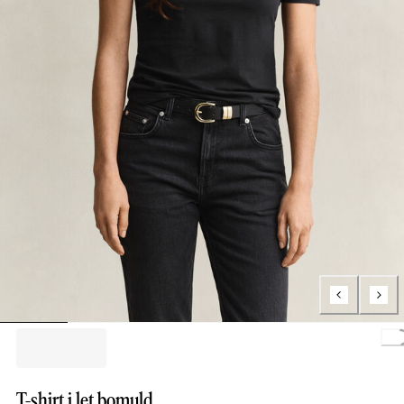
Load
T-shirt i let bomuld