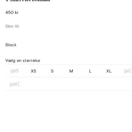
450 kr
Slim fit
Black
Vælg en størrelse
XXS
XS
S
M
L
XL
XXL
XXXL