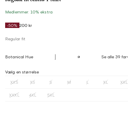
Medlemmer: 10% ekstra
-50%
200 kr
Regular fit
Botanical Hue
Se alle 39 far
Vælg en størrelse
XXS
XS
S
M
L
XL
XXL
XXXL
4XL
5XL