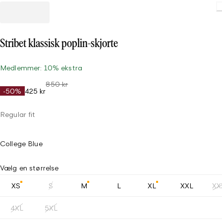
Stribet klassisk poplin-skjorte
Medlemmer: 10% ekstra
850 kr
-50%
425 kr
Regular fit
College Blue
Vælg en størrelse
XS
S
M
L
XL
XXL
XX
4XL
5XL