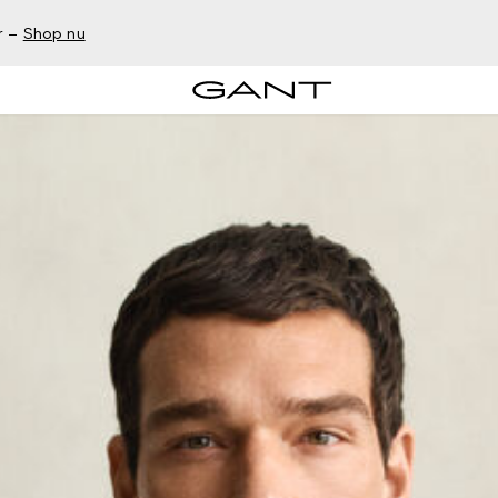
r –
Shop nu