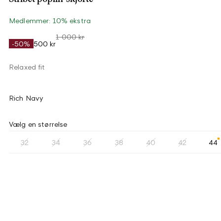
Medlemmer: 10% ekstra
1 000 kr
-50%
500 kr
Relaxed fit
Rich Navy
Vælg en størrelse
32
34
36
38
40
42
44