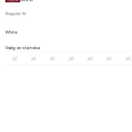
Regular fit
White
Vælg en størrelse
32
34
36
38
40
42
44