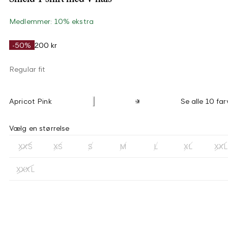
Medlemmer: 10% ekstra
-50%
200 kr
Regular fit
Apricot Pink
Se alle 10 far
Vælg en størrelse
XXS
XS
S
M
L
XL
XXL
XXXL