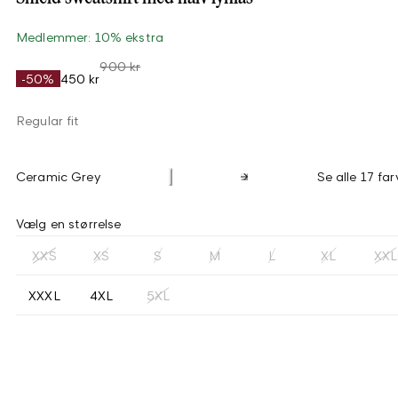
Medlemmer: 10% ekstra
900 kr
-50%
450 kr
Regular fit
Ceramic Grey
Se alle 17 far
Vælg en størrelse
XXS
XS
S
M
L
XL
XXL
XXXL
4XL
5XL