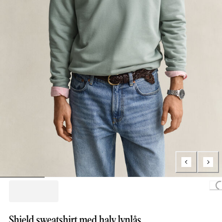
Load
Shield sweatshirt med halv lynlås