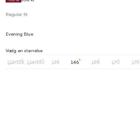
Regular fit
Evening Blue
Vælg en størrelse
122/128
134/140
134
146
158
170
176