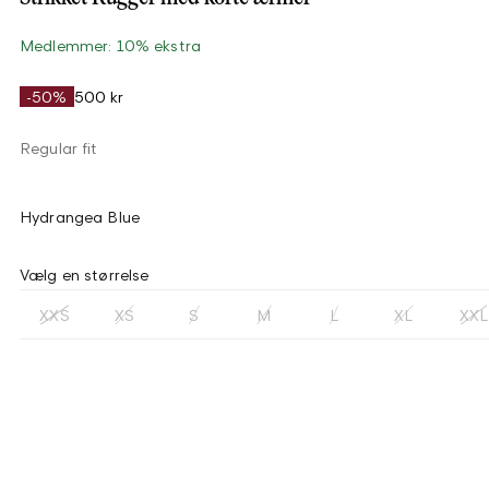
Medlemmer: 10% ekstra
-50%
500 kr
Regular fit
Hydrangea Blue
Vælg en størrelse
XXS
XS
S
M
L
XL
XXL