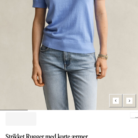
Lo
Strikket Rugger med korte ærmer