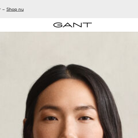
r –
Shop nu