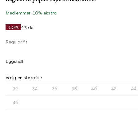
Medlemmer: 10% ekstra
-50%
425 kr
Regular fit
Eggshell
Vælg en størrelse
32
34
36
38
40
42
44
46