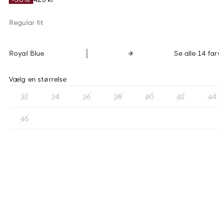
Regular fit
Royal Blue
Se alle 14 far
Vælg en størrelse
32
34
36
38
40
42
44
46