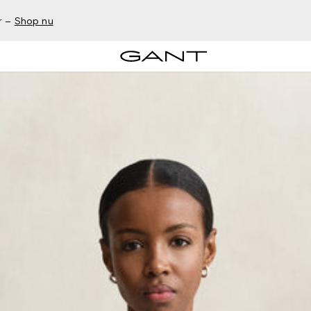
r –
Shop nu