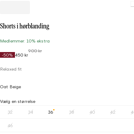
Shorts i hørblanding
Medlemmer: 10% ekstra
900 kr
-50%
450 kr
Relaxed fit
Oat Beige
Vælg en størrelse
32
34
36
38
40
42
4
46