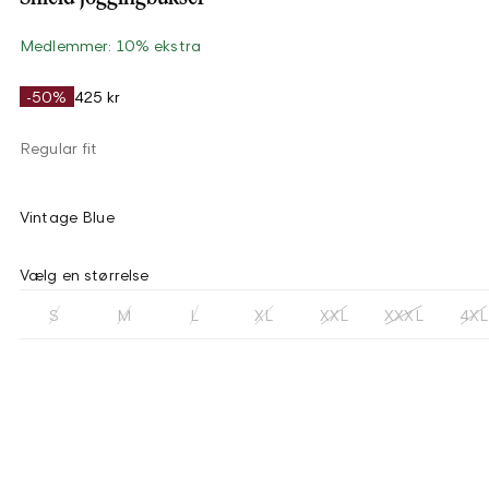
Medlemmer: 10% ekstra
-50%
425 kr
Regular fit
Vintage Blue
Vælg en størrelse
S
M
L
XL
XXL
XXXL
4XL