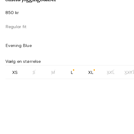
850 kr
Regular fit
Evening Blue
Vælg en størrelse
XS
S
M
L
XL
XXL
XXX