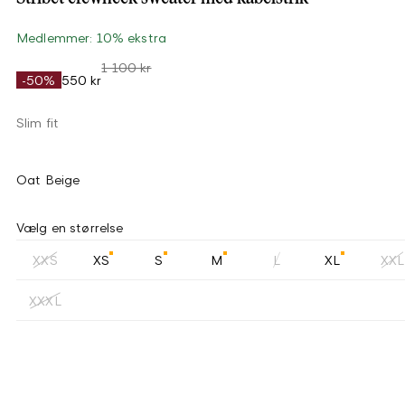
Medlemmer: 10% ekstra
1 100 kr
-50%
550 kr
Slim fit
Oat Beige
Vælg en størrelse
XXS
XS
S
M
L
XL
XXL
XXXL