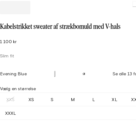
Loading.
Kabelstrikket sweater af strækbomuld med V-hals
1 100 kr
Slim fit
Evening Blue
Se alle 13 f
Vælg en størrelse
XXS
XS
S
M
L
XL
X
XXXL