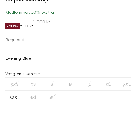
Medlemmer: 10% ekstra
1 000 kr
-50%
500 kr
Regular fit
Evening Blue
Vælg en størrelse
XXS
XS
S
M
L
XL
XXL
XXXL
4XL
5XL