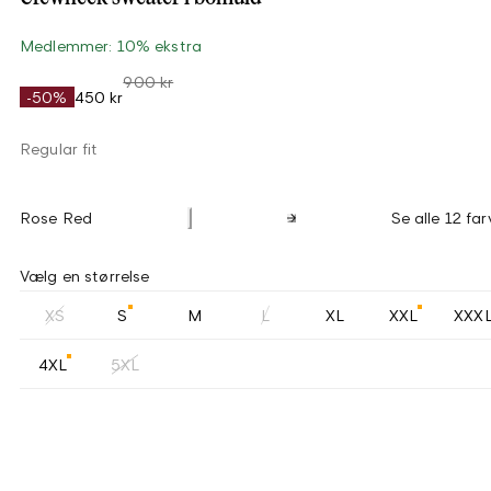
Medlemmer: 10% ekstra
900 kr
-50%
450 kr
Regular fit
Rose Red
Se alle 12 far
Vælg en størrelse
XS
S
M
L
XL
XXL
XXX
4XL
5XL