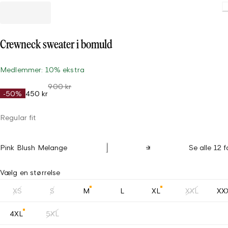
Crewneck sweater i bomuld
Medlemmer: 10% ekstra
900 kr
-50%
450 kr
Regular fit
Pink Blush Melange
Se alle 12 f
Vælg en størrelse
XS
S
M
L
XL
XXL
XX
4XL
5XL