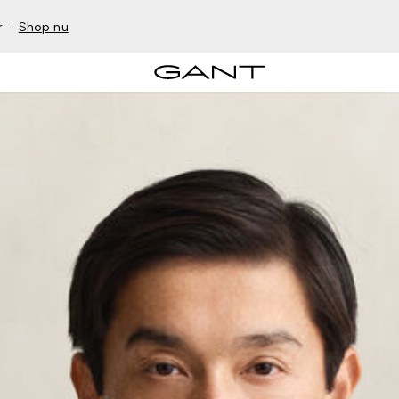
r –
Shop nu