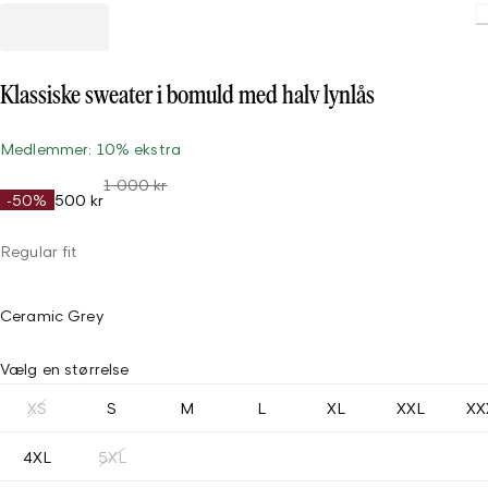
Loading
Klassiske sweater i bomuld med halv lynlås
Medlemmer: 10% ekstra
1 000 kr
-50%
500 kr
Regular fit
Ceramic Grey
Vælg en størrelse
XS
S
M
L
XL
XXL
XX
4XL
5XL