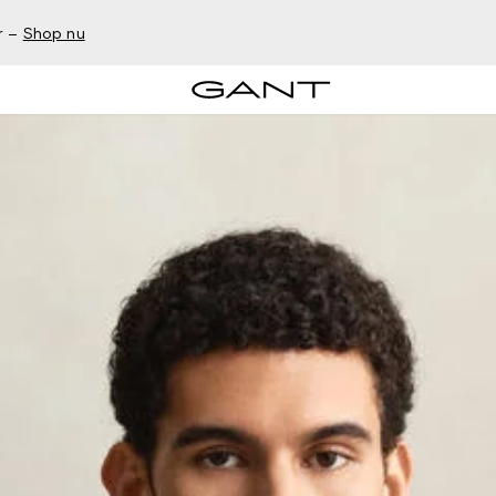
r –
Shop nu