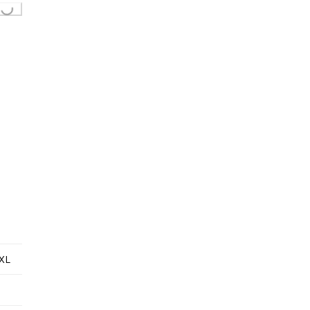
...
XL